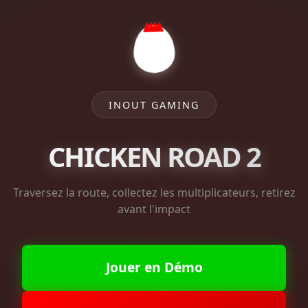
INOUT GAMING
CHICKEN ROAD 2
Traversez la route, collectez les multiplicateurs, retirez
avant l'impact
Jouer en Démo