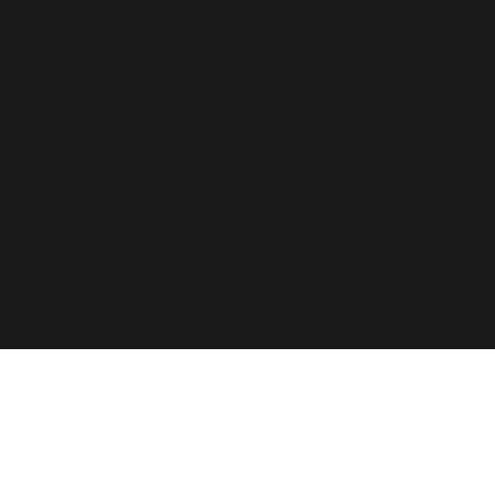
MÉCANIQUES DE JEU
UNIQUES